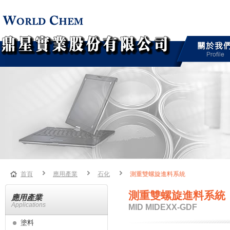
首頁
應用產業
石化
測重雙螺旋進料系統
測重雙螺旋進料系統
應用產業
Applications
MID MIDEXX-GDF
塗料