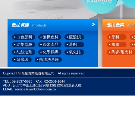
白色顏料
無機色料
硫酸鋇
塗料
助劑母粒
奈米產品
滑劑
橡膠
紡絲油劑
化學觸媒
氧化鋯
陶瓷/耐火材
研磨珠
熱清洗系統
後處理設備
液態原料注入系統
Copyright © 鼎星實業股份有限公司 All rights reserved.
固態母粒下料系統
TEL : 02-2537-5623 FAX : 02-2581-1644
ADD : 台北市中山北路二段96號12樓1201室(嘉新大樓)
EMAIL: service@worldchem.com.tw