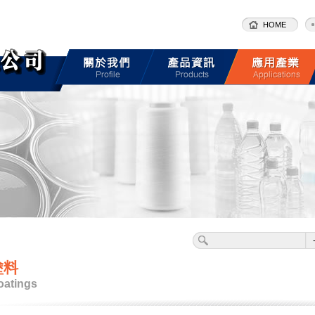
HOME
塗料
oatings