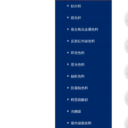
鈦白粉
硫化鋅
複合氧化金屬色料
反射紅外線色料
即溶色料
星光色料
鉍釩色料
防腐蝕色料
輕質硫酸鋇
光觸媒
紫外線吸收劑