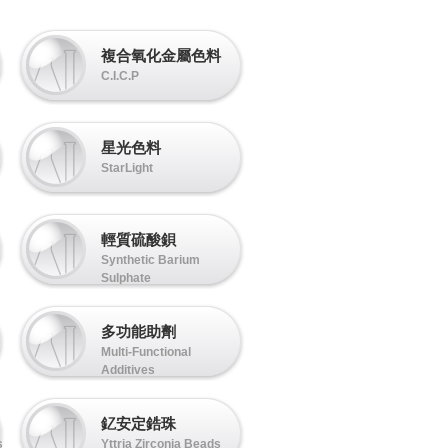
複合氧化金屬色料
C.I.C.P
星光色料
StarLight
輕質硫酸鋇
Synthetic Barium
Sulphate
多功能助劑
Multi-Functional
Additives
釔安定鋯珠
s
Yttria Zirconia Beads