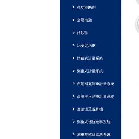
多功能助劑
金屬皂類
鋯矽珠
釔安定鋯珠
體積式計量系統
測重式計量系統
自動補充測重計量系統
高壓注入測重計量系統
連續測重混和機
測重式螺旋進料系統
測重雙螺旋進料系統