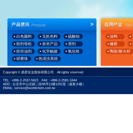
白色颜料
无机色料
硫酸钡
涂料
助剂母粒
奈米产品
滑剂
橡胶
纺丝油剂
化学触媒
氧化锆
陶瓷/耐火材
研磨珠
热清洗系统
后处理设备
液态原料注入系统
Copyright © 鼎星实业股份有限公司 All rights reserved.
固态母粒下料系统
TEL : +886-2-2537-5623 FAX : +886-2-2581-1644
ADD : 台北市中山北路二段96号12楼1201室（嘉新大楼）
EMAIL: service@worldchem.com.tw