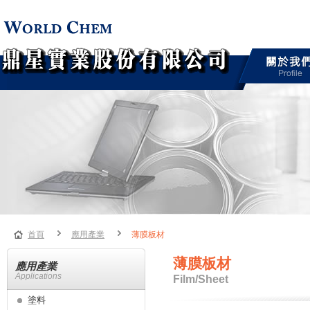
首頁
應用產業
薄膜板材
薄膜板材
應用產業
Applications
Film/Sheet
塗料