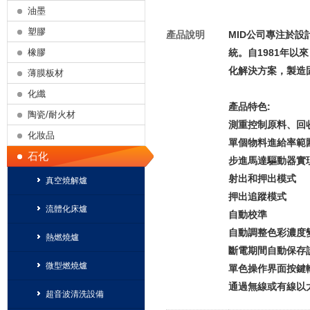
油墨
塑膠
產品說明
MID公司專注於
橡膠
統。自1981年以
化解決方案，製造
薄膜板材
化纖
產品特色:
陶瓷/耐火材
測重控制原料、回
化妝品
單個物料進給率範圍800
石化
步進馬達驅動器實
射出和押出模式
真空燒解爐
押出追蹤模式
流體化床爐
自動校準
自動調整色彩濃度
熱燃燒爐
斷電期間自動保存
微型燃燒爐
單色操作界面按鍵
通過無線或有線以
超音波清洗設備