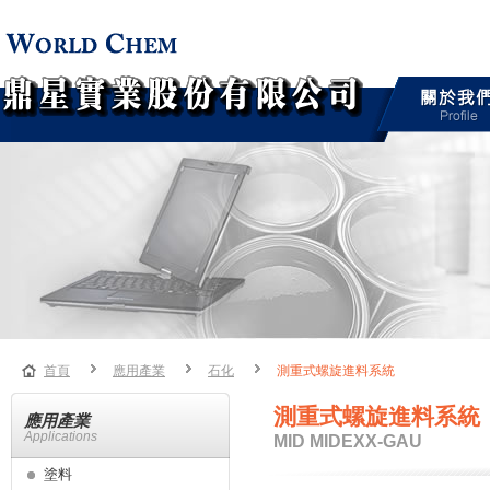
首頁
應用產業
石化
測重式螺旋進料系統
測重式螺旋進料系統
應用產業
Applications
MID MIDEXX-GAU
塗料