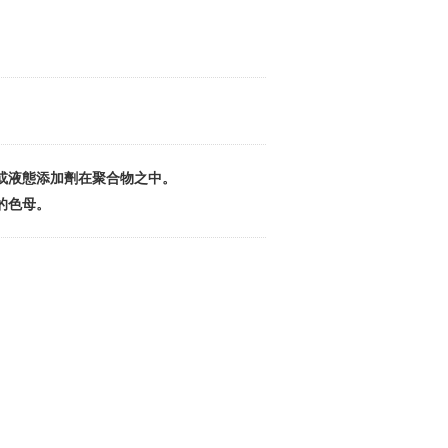
或液態添加劑在聚合物之中。
的色母。