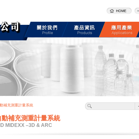
HOME
動補充測重計量系統
自動補充測重計量系統
ID MIDEXX –3D & ARC