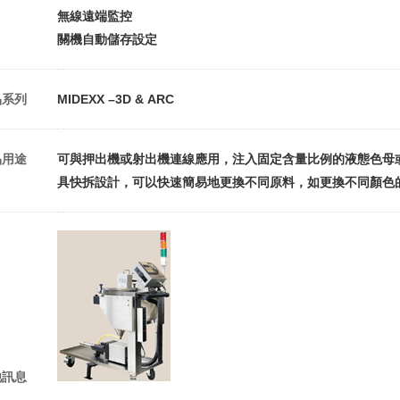
無線遠端監控
關機自動儲存設定
品系列
MIDEXX –3D & ARC
品用途
可與押出機或射出機連線應用，注入固定含量比例的液態色母
具快拆設計，可以快速簡易地更換不同原料，如更換不同顏色
他訊息