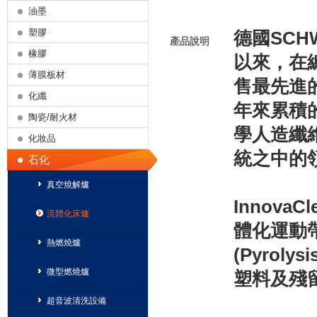
油墨
塑膠
德國SCH
產品說明
橡膠
以來，在
薄膜板材
售最先進
化纖
年來累積
陶瓷/耐火材
學人造纖
化妝品
統之中的
石化
真空燒解爐
Innov
流體化床爐
體化運動
熱燃燒爐
(Pyrol
微型燃燒爐
塑料及殘
超音波清洗設備