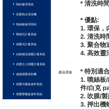
* 清洗時間
噴砂處理系統
高壓熱水清洗機
* 優點:
噴絲板檢淨系統
1. 環保
體積式計量系統
2. 清洗
3. 聚合物
測重式計量系統
4. 高效靈
自動補充測重計量系統
高壓注入測重計量系統
* 特別適合
產品用途
連續測重混和機
1. 噴絲板/
測重式螺旋進料系統
件/白克 p
測重雙螺旋進料系統
2. 吹膜/
3. 押出機