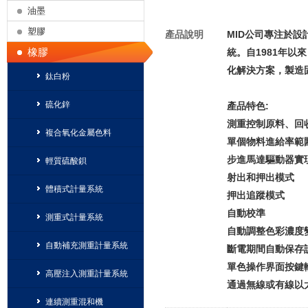
油墨
塑膠
產品說明
MID公司專注於
橡膠
統。自1981年以
化解決方案，製造
鈦白粉
硫化鋅
產品特色:
測重控制原料、回
複合氧化金屬色料
單個物料進給率範圍800
步進馬達驅動器實
輕質硫酸鋇
射出和押出模式
體積式計量系統
押出追蹤模式
自動校準
測重式計量系統
自動調整色彩濃度
自動補充測重計量系統
斷電期間自動保存
單色操作界面按鍵
高壓注入測重計量系統
通過無線或有線以
連續測重混和機