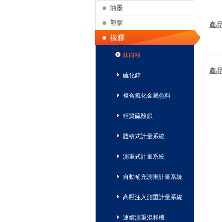
油墨
塑膠
產
橡膠
鈦白粉
產
硫化鋅
複合氧化金屬色料
輕質硫酸鋇
體積式計量系統
測重式計量系統
自動補充測重計量系統
高壓注入測重計量系統
連續測重混和機