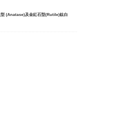
atase)及金紅石型(Rutile)鈦白