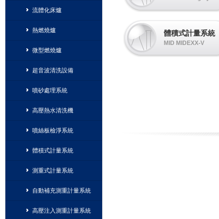
流體化床爐
熱燃燒爐
體積式計量系統
MID MIDEXX-V
微型燃燒爐
超音波清洗設備
噴砂處理系統
高壓熱水清洗機
噴絲板檢淨系統
體積式計量系統
測重式計量系統
自動補充測重計量系統
高壓注入測重計量系統