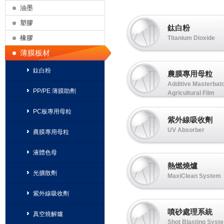
油墨
塑膠
鈦白粉
橡膠
Titanium Dioxide
薄膜板材
鈦白粉
農膜專用母粒
Additive Masterbatc
PP/PE 薄膜助劑
Agricultural Film
PC板專用母粒
紫外線吸收劑
UV Absorber
農膜專用母粒
液體色母
熱燃燒爐
光擴散劑
MaxiClean System
紫外線吸收劑
噴砂處理系統
真空燒解爐
Shot Blasting Syst