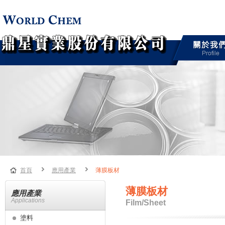
首頁
應用產業
薄膜板材
薄膜板材
應用產業
Applications
Film/Sheet
塗料