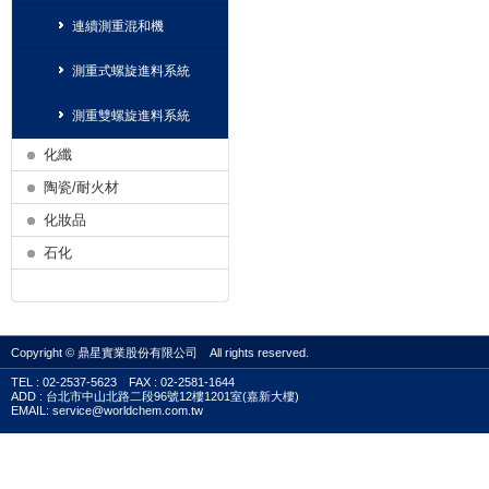
連續測重混和機
測重式螺旋進料系統
測重雙螺旋進料系統
化纖
陶瓷/耐火材
化妝品
石化
Copyright © 鼎星實業股份有限公司 All rights reserved.
TEL : 02-2537-5623 FAX : 02-2581-1644
ADD : 台北市中山北路二段96號12樓1201室(嘉新大樓)
EMAIL: service@worldchem.com.tw