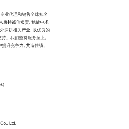
力于专业代理和销售全球知名
来秉持诚信负责, 稳健中求
对外深耕相关产业, 以优良的
持。我们坚持服务至上,
户提升竞争力, 共造佳绩。
es)
H
Co., Ltd.