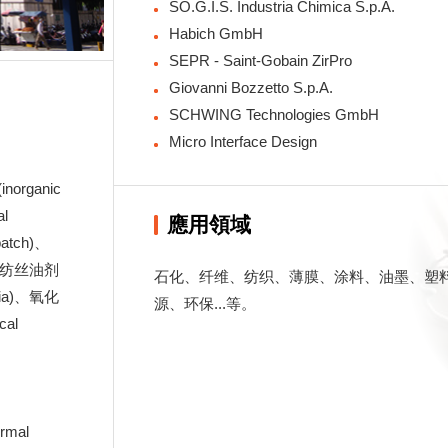
SO.G.I.S. Industria Chimica S.p.A.
Habich GmbH
SEPR - Saint-Gobain ZirPro
Giovanni Bozzetto S.p.A.
SCHWING Technologies GmbH
Micro Interface Design
norganic
al
應用領域
batch)、
t)、纺丝油剂
石化、纤维、纺织、薄膜、涂料、油墨、塑
edia)、氧化
源、环保...等。
cal
rmal