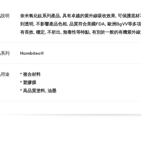
品說明
奈米氧化鈦系列產品, 具有卓越的紫外線吸收效果, 可保護底材
到透明, 不影響產品色相, 品質符合美國FDA, 歐洲BgVV等
有長效, 穩定, 不析出, 無毒性等特點, 有別於一般的有機紫外
品系列
Hombitec®
品用途
* 複合材料
* 塑膠膜
* 高品質塗料, 油墨