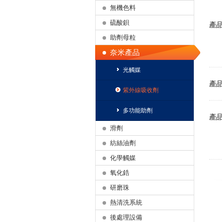
無機色料
硫酸鋇
產
助劑母粒
奈米產品
光觸媒
產
紫外線吸收劑
多功能助劑
產
滑劑
紡絲油劑
化學觸媒
氧化鋯
研磨珠
熱清洗系統
後處理設備