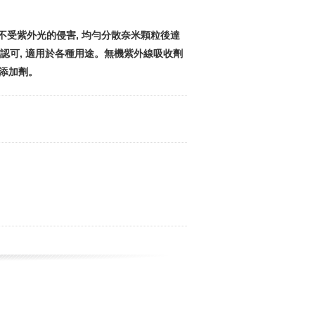
不受紫外光的侵害, 均勻分散奈米顆粒後達
多項認可, 適用於各種用途。無機紫外線吸收劑
線添加劑。